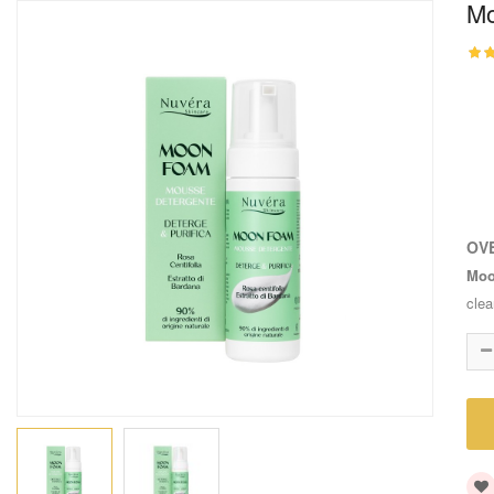
M
OV
Moo
clea